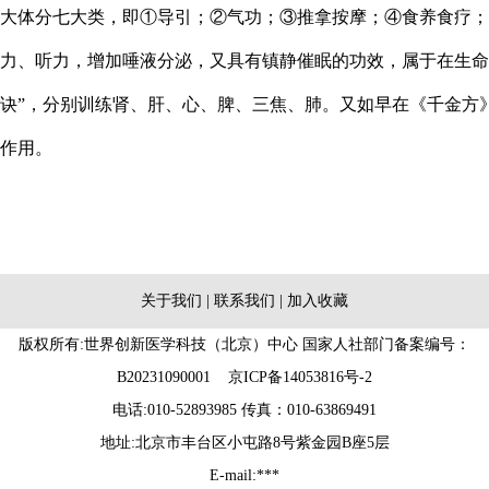
大体分七大类，即①导引；②气功；③推拿按摩；④食养食疗；
力、听力，增加唾液分泌，又具有镇静催眠的功效，属于在生命
诀”，分别训练肾、肝、心、脾、三焦、肺。又如早在《千金方》
作用。
关于我们
|
联系我们
|
加入收藏
版权所有:世界创新医学科技（北京）中心 国家人社部门备案编号：
B20231090001
京ICP备14053816号-2
电话:010-52893985 传真：010-63869491
地址:北京市丰台区小屯路8号紫金园B座5层
E-mail:***