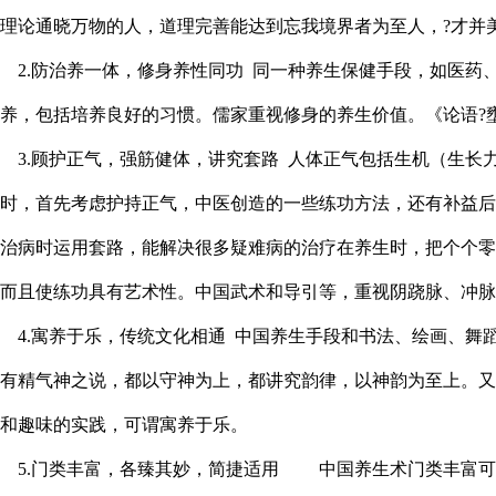
理论通晓万物的人，道理完善能达到忘我境界者为至人，?才并
2.防治养一体，修身养性同功 同一种养生保健手段，如医药
养，包括培养良好的习惯。儒家重视修身的养生价值。《论语?
3.顾护正气，强筋健体，讲究套路 人体正气包括生机（生长
时，首先考虑护持正气，中医创造的一些练功方法，还有补益后
治病时运用套路，能解决很多疑难病的治疗在养生时，把个个零
而且使练功具有艺术性。中国武术和导引等，重视阴跷脉、冲脉
4.寓养于乐，传统文化相通 中国养生手段和书法、绘画、舞
有精气神之说，都以守神为上，都讲究韵律，以神韵为至上。又
和趣味的实践，可谓寓养于乐。
5.门类丰富，各臻其妙，简捷适用 中国养生术门类丰富可