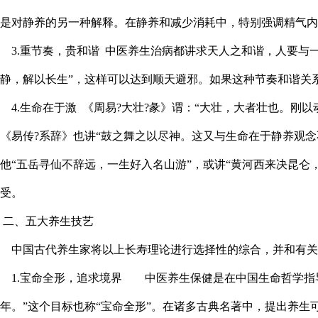
是对静养的另一种解释。在静养和减少消耗中，特别强调精气内
3.重节奏，贵和谐 中医养生治病都讲求天人之和谐，人要与
静，解以长生”，这样可以达到顺天避邪。如果这种节奏和谐关
4.生命在于激 《周易?大壮?彖》谓：“大壮，大者壮也。刚
《易传?系辞》也讲“鼓之舞之以尽神。这又与生命在于静养观
他“五岳寻仙不辞远，一生好入名山游”，或讲“黄河西来决昆
受。
二、五大养生技艺
中国古代养生家将以上长寿理论进行选择性的综合，并和有关
1.宝命全形，追求境界 中医养生保健是在中国生命哲学指导
年。”这个目标也称“宝命全形”。在诸多古典名著中，提出养