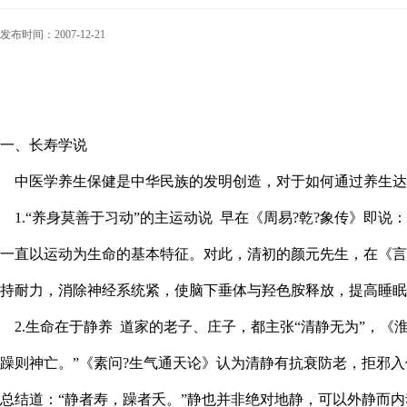
发布时间：2007-12-21
一、长寿学说
中医学养生保健是中华民族的发明创造，对于如何通过养生达
1.“养身莫善于习动”的主运动说 早在《周易?乾?象传》即
一直以运动为生命的基本特征。对此，清初的颜元先生，在《言
持耐力，消除神经系统紧，使脑下垂体与羟色胺释放，提高睡眠
2.生命在于静养 道家的老子、庄子，都主张“清静无为”，《
躁则神亡。”《素问?生气通天论》认为清静有抗衰防老，拒邪入
总结道：“静者寿，躁者夭。”静也并非绝对地静，可以外静而